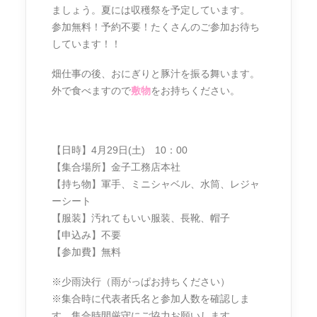
ましょう。夏には収穫祭を予定しています。
参加無料！予約不要！たくさんのご参加お待ち
しています！！
畑仕事の後、おにぎりと豚汁を振る舞います。
外で食べますので
敷物
をお持ちください。
【日時】4月29日(土) 10：00
【集合場所】金子工務店本社
【持ち物】軍手、ミニシャベル、水筒、レジャ
ーシート
【服装】汚れてもいい服装、長靴、帽子
【申込み】不要
【参加費】無料
※少雨決行（雨がっぱお持ちください）
※集合時に代表者氏名と参加人数を確認しま
す。集合時間厳守にご協力お願いします。