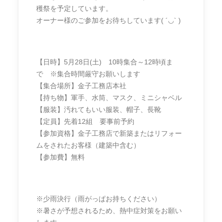
穫祭を予定しています。
オーナー様のご参加をお待ちしています( ´◡` )
【日時】5月28日(土) 10時集合～12時頃ま
で ※集合時間厳守お願いします
【集合場所】金子工務店本社
【持ち物】軍手、水筒、マスク、ミニシャベル
【服装】汚れてもいい服装、帽子、長靴
【定員】先着12組 要事前予約
【参加資格】金子工務店で新築またはリフォー
ムをされたお客様（建築中含む）
【参加費】無料
※少雨決行（雨がっぱお持ちください）
※暑さが予想されるため、熱中症対策をお願い