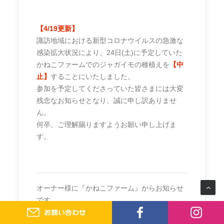
【4/19更新】
諏訪地域における新型コロナウイルスの急激な
感染拡大状況により、24日(土)に予定していた
かねこファームでのジャガイモの種植えを
【中
止】
することにいたしました。
参加を予定してくださっていた皆さまには大変
残念なお知らせとなり、誠に申し訳ありませ
ん。
何卒、ご理解賜りますようお願い申し上げま
す。
オーナー様に『かねこファーム』からお知らせ
です。
『自分達でつくったものを自分達で食べる』