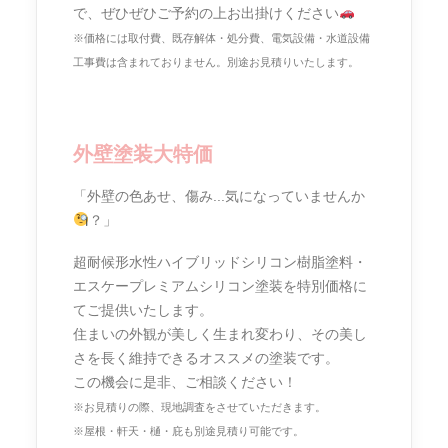
で、ぜひぜひご予約の上お出掛けください
※価格には取付費、既存解体・処分費、電気設備・水道設備
工事費は含まれておりません。別途お見積りいたします。
外壁塗装大特価
「外壁の色あせ、傷み...気になっていませんか
？」
超耐候形水性ハイブリッドシリコン樹脂塗料・
エスケープレミアムシリコン塗装を特別価格に
てご提供いたします。
住まいの外観が美しく生まれ変わり、その美し
さを長く維持できるオススメの塗装です。
この機会に是非、ご相談ください！
※お見積りの際、現地調査をさせていただきます。
※屋根・軒天・樋・庇も別途見積り可能です。