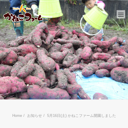
HOME
かねこファームとは
おしらせ
ファーム日記
金子工務店
リフォーム
Home
お知らせ
5月16日(土) かねこファーム開園しました