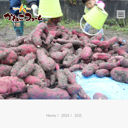
HOME
かねこファームとは
おしらせ
ファーム日記
金子工務店
リフォーム
Home
2024
10月