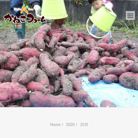
HOME
かねこファームとは
おしらせ
ファーム日記
金子工務店
リフォーム
Home
2020
10月