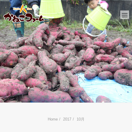
HOME
かねこファームとは
おしらせ
ファーム日記
金子工務店
リフォーム
Home
2017
10月