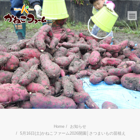
HOME
かねこファームとは
おしらせ
ファーム日記
金子工務店
リフォーム
Home
お知らせ
5月16日(土)かねこファーム2026開園│さつまいもの苗植え