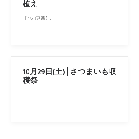
植え
【4/28更新】...
10月29日(土)│さつまいも収
穫祭
...