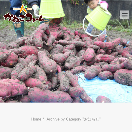
HOME
かねこファームとは
おしらせ
ファーム日記
金子工務店
リフォーム
Home
Archive by Category "お知らせ"