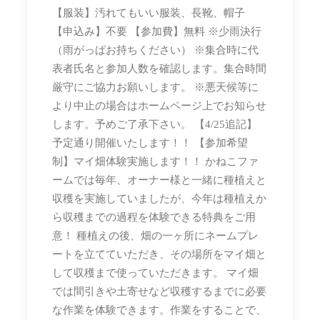
【服装】汚れてもいい服装、長靴、帽子
【申込み】不要 【参加費】無料 ※少雨決行
（雨がっぱお持ちください） ※集合時に代
表者氏名と参加人数を確認します。集合時間
厳守にご協力お願いします。 ※悪天候等に
より中止の場合はホームページ上でお知らせ
します。予めご了承下さい。 【4/25追記】
予定通り開催いたします！！ 【参加希望
制】マイ畑体験実施します！！ かねこファ
ームでは毎年、オーナー様と一緒に種植えと
収穫を実施していましたが、今年は種植えか
ら収穫までの過程を体験できる特典をご用
意！ 種植えの後、畑の一ヶ所にネームプレ
ートを立てていただき、その場所をマイ畑と
して収穫まで使っていただきます。 マイ畑
では間引きや土寄せなど収穫するまでに必要
な作業を体験できます。作業をすることで、