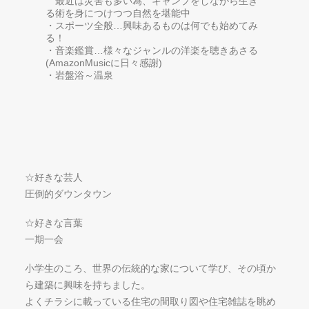
最近は災害も多い為、キャンプをしながら生き
る術を身につけつつ自然を堪能中
・スポーツ全般…興味あるものは何でも始めてみ
る！
・音楽鑑賞…様々なジャンルの洋楽を聴きあさる
(AmazonMusicに日々感謝)
・岩盤浴～温泉
☆好きな芸人
圧倒的ダウンタウン
☆好きな言葉
一期一会
小学生のころ、世界の伝統的な家について学び、その頃か
ら建築に興味を持ちました。
よくチラシに載っている住宅の間取り図や住宅雑誌を眺め