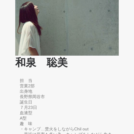
和泉 聡美
担 当
営業2部
出身地
長野県岡谷市
誕生日
７月23日
血液型
A型
趣 味
・キャンプ…焚火をしながらChil out